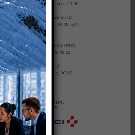
10 avenue Foch, 21000
Dijon
3 place Giovanni Da
Verrazzano 69009 Lyon
Sud Est
:
165 avenue du Prado,
13008 Marseille Le
Consul
37 Boulevard
Dubouchage, 06000
Nice
Ils nous font
confiance