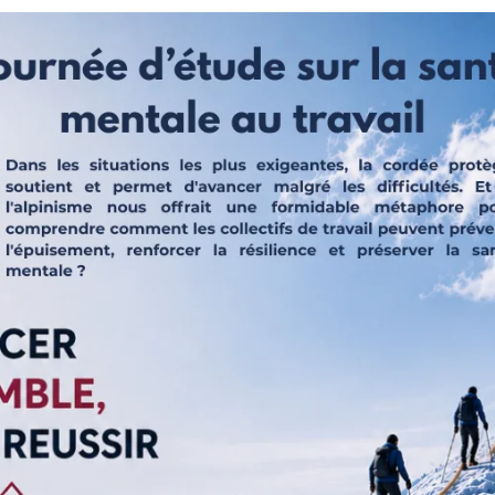
 dans ce domaine concerne les conséquences humaines des crises
e situe au niveau de la prévention des impacts humains, des
i un effet préventif sur les impacts économiques que subirait
membres du CE, du CPPT et de la ligne hiérarchique, cet ouvrage le
ctimes et mettre en place une stratégie efficace tout en mettant l’acc
nécessaires dans de telles circonstances. On y trouvera également
montrent en autres que la densité d’un choc psychologique n’est pa
a gravité physique ou à l’ampleur de l’événement. Une agression
conséquences sur un individu que le fait d’avoir assisté à un accid