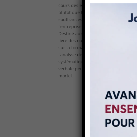
cours des événements. La prévention
plutôt que la crise elle-même. Elle s
souffrances, et par conséquent a auss
l’entreprise concernée.
Destiné aux chefs d’entreprises, aux 
livre des outils pour identifier les vi
sur la formation et la communication 
l’analyse de quatre cas concrets qui 
systématiquement proportionnelle à l
verbale peut en effet avoir autant de 
mortel.