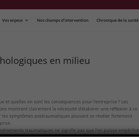
Vos enjeux
Nos champs d’intervention
Chronique de la santé
hologiques en milieu
 et quelles en sont les conséquences pour l’entreprise ? Les
ns montrent clairement la nécessité d’élaborer une réflexion à ce
er les symptômes postraumatiques pouvant se révéler fortement
prise.
’événements traumatiques ne signifie pas que l’on puisse empêcher
véritable contrôle sur une situation qui permettrait de modifier le