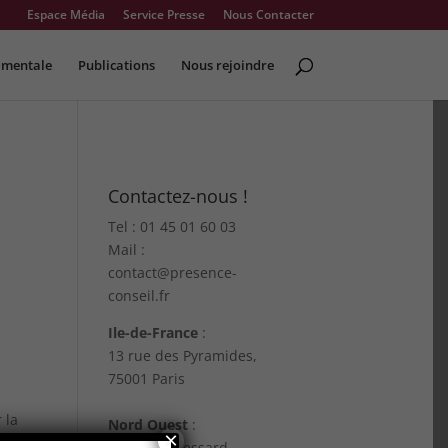
Espace Média
Service Presse
Nous Contacter
 mentale
Publications
Nous rejoindre
Contactez-nous !
Tel : 01 45 01 60 03
Mail :
contact@presence-
conseil.fr
Ile-de-France
:
13 rue des Pyramides,
75001 Paris
 la
Nord Ouest
:
×
72 rue de Lessard,