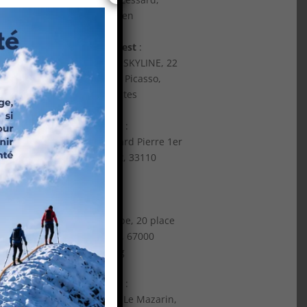
76100 Rouen
Centre Ouest
:
Immeuble SKYLINE, 22
ur
Mail Pablo Picasso,
ent
44000 Nantes
s
Sud Ouest
:
81 Boulevard Pierre 1er
ent
Le Bouscat, 33110
Bordeaux
Nord Est
:
Tour Europe, 20 place
des Halles, 67000
Strasbourg
Centre Est
:
Immeuble Le Mazarin,