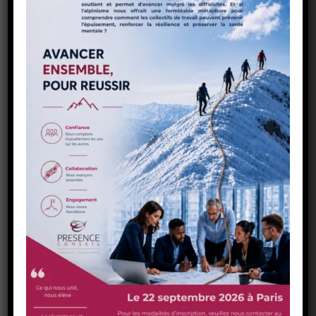
Pourquoi un soutien
psychologique lors d’une
réorganisation ?
Nous intervenons pour
prévenir les effets
collatéraux
des
restructurations
: stress,
démotivation
, syndrome du survivant. Un
accompagnement prévient les arrêts liés à
l’angoisse, limite les conflits et maintient la
cohésion. Il permet de sécuriser le collectif,
même lorsque le risque d’emploi n’est pas
avéré
À quel stade doit-on déclencher
l’intervention psychologique ?