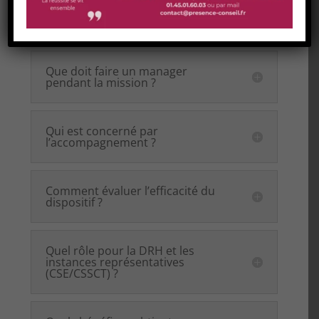
Quelle forme prend
concrètement le dispositif
d’accompagnement ?
Que doit faire un manager
pendant la mission ?
Qui est concerné par
l’accompagnement ?
Comment évaluer l’efficacité du
dispositif ?
Quel rôle pour la DRH et les
instances représentatives
(CSE/CSSCT) ?