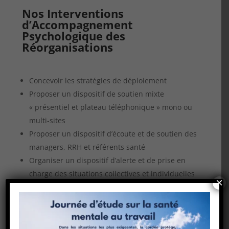
Nos Interventions
d’
Accompagnement
Psychologique d
es
Réorganisations
Concevoir les stratégies de déploiement
Proposer un dispositif de soutien mixte
« présentiel et plateau téléphonique » mono ou
multi-sites
Proposer un dispositif d’écoute et de soutien des
managers, RRH et référents santé
Organiser un dispositif d’alerte et de prise en
charge des situations collectives et individuelles
×
Conseiller la ligne managériale sur les postures
et la communication