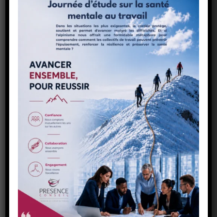
mesures de soutien pour aider les employés
concernés à traverser cette période difficile. Voici
quelques-unes des mesures de soutien offertes
par Présence Conseil : ...
Agir pour la santé mentale des soignants :
quelles stratégies pour 2025 ?
par
Presence Conseil
|
Mai 12, 2025
|
Actualités
,
Nos publications
La question de la santé mentale des soignants en
France en 2025 est un sujet crucial, exacerbé par
les défis persistants du système de santé et les
séquelles de la pandémie de COVID-19. État
actuel et facteurs de risque : Surcharge de travail
chronique : Le...
Quelles sont les connaissances actuelles sur
les impacts du stress au travail dans les