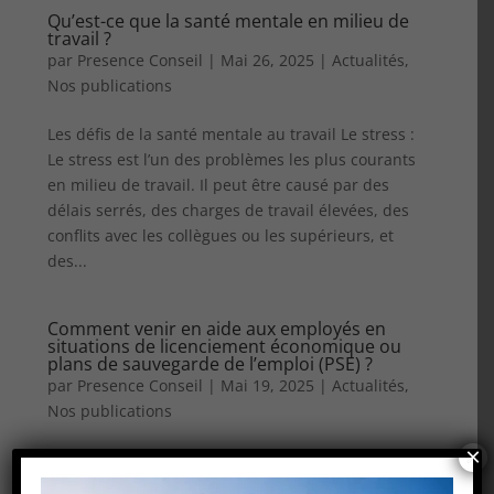
Qu’est-ce que la santé mentale en milieu de
travail ?
par
Presence Conseil
|
Mai 26, 2025
|
Actualités
,
Nos publications
Les défis de la santé mentale au travail Le stress :
Le stress est l’un des problèmes les plus courants
en milieu de travail. Il peut être causé par des
délais serrés, des charges de travail élevées, des
conflits avec les collègues ou les supérieurs, et
des...
Comment venir en aide aux employés en
situations de licenciement économique ou
plans de sauvegarde de l’emploi (PSE) ?
par
Presence Conseil
|
Mai 19, 2025
|
Actualités
,
Nos publications
×
Lorsqu’une entreprise procède à des
licenciements, il est crucial de mettre en place des