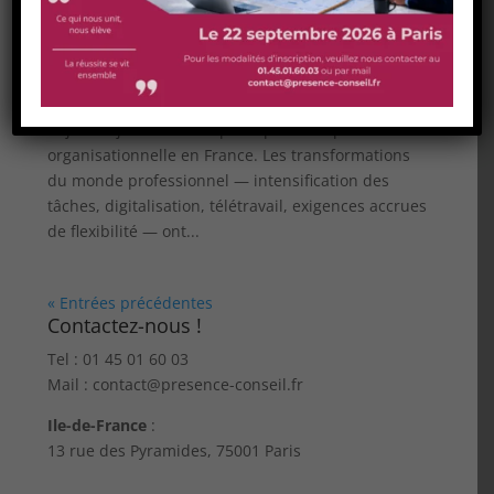
entreprises françaises ?
par
Presence Conseil
|
Mai 9, 2025
|
Nos
publications
Introduction Le stress au travail est devenu un
enjeu majeur de santé publique et de performance
organisationnelle en France. Les transformations
du monde professionnel — intensification des
tâches, digitalisation, télétravail, exigences accrues
de flexibilité — ont...
« Entrées précédentes
Contactez-nous !
Tel : 01 45 01 60 03
Mail : contact@presence-conseil.fr
Ile-de-France
:
13 rue des Pyramides, 75001 Paris