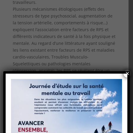
travailleurs.
Plusieurs mécanismes étiologiques (effets des
stresseurs de type psychosocial, augmentation de
la tension artérielle, comportements à risque…)
expliquent l’association entre facteurs de RPS et
différents indicateurs de santé à la fois physique et
mentale. Au regard d’une littérature ayant souligné
les liens existant entre facteurs de RPS et maladies
cardio-vasculaires, Troubles Musculo-
Squelettiques ou pathologies mentales
(dépression, anxiété), les RPS se révèlent être un
×
enjeu majeur en termes de santé publique.
Un impact sur l’entreprise
Les RPS ont également un impact sur l’entreprise.
On peut noter un lien entre l’apparition de ces
risques et l’absentéisme, le taux élevé de rotation
du personnel, le non-respect des horaires ou des
exigences de qualité, des problèmes de discipline,
la réduction de la productivité, des accidents de