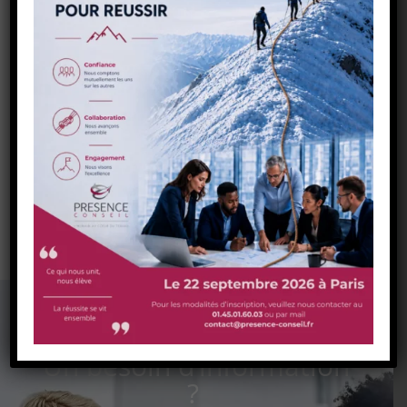
travail et des incidents, la non-qualité
(augmentation des rebuts et des malfaçons, etc.),
une dégradation du climat social, des atteintes à
l’image de l’entreprise…
Les partenaires sociaux au niveau européen ont
défini le stress au travail dans l’accord cadre du 8
octobre 2004 ; les organisations syndicales de
salariés et d’employeurs français ont transposé cet
accord européen en signant, le 2 juillet 2008, un
accord national interprofessionnel.
Source : Ministère du Travail Français Site Internet du
ministère :
Travailler Mieux
Un besoin d’information
?