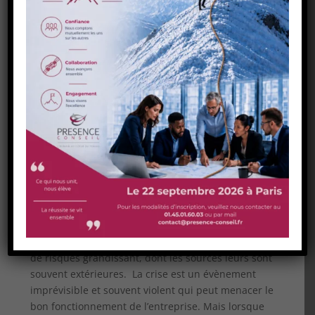
avec la médecine du travail est une clé. Le burn-
out touche plus fréquemment certaines cibles de
la population de l’entreprise comme par
exemple les salariés intégrés depuis moins de
deux ans. Nous utilisons des outils de dépistage
individuels sur des cibles de population de
l’organisation identifiées statistiquement. Des
mesures de prévention véritablement ciblées
peuvent alors être mise en oeuvre efficacement.
INFO n°1 – LES TRAUMATISMES
PSYCHOLOGIQUES
EN MILIEU PROFESSIONNEL
Les entreprises sont appelées à gérer un univers
de risques grandissant, dont les sources leurs sont
souvent extérieures. La crise est un évènement
imprévisible et souvent violent qui peut menacer le
bon fonctionnement de l’entreprise. Mais lorsque