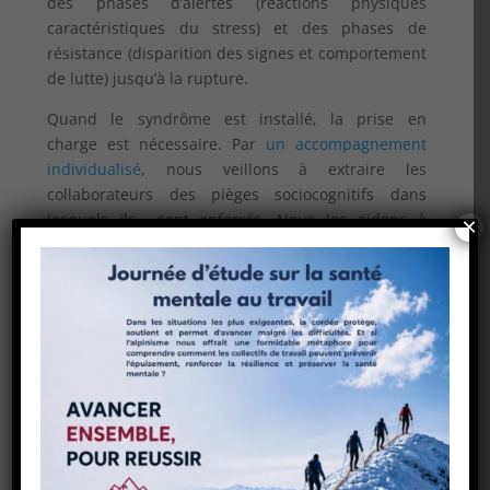
des phases d’alertes (réactions physiques
caractéristiques du stress) et des phases de
résistance (disparition des signes et comportement
de lutte) jusqu’à la rupture.
Quand le syndrôme est installé, la prise en
charge est nécessaire. Par
un accompagnement
individualisé
, nous veillons à extraire les
collaborateurs des pièges sociocognitifs dans
lesquels ils sont enferrés. Nous les aidons à
×
retrouver la juste distance par rapport à leur
activité de travail. Ce travail d’élaboration
psychique contribue à redynamiser leurs
processus de pensées et relationnels de manière à
ce que ces « bons éléments » pour
l’entreprise puissent réinvestir leur activité
professionnelle rapidement.
Certaines personnes ou certaines professions sont
plus à risque que d’autres. La prévention par
des actions de dépistage statistique en partenariat