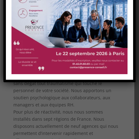
Un
baromètre QVT ou un diagnostic RPS
peut
s’intégrer dans un projet de
prévention du
harcèlement moral
, sexuel ou toute autre forme de
pénibilité au travail. Si l’observation met à jour des
situations de souffrance, l’entreprise se doit de
réagir le plus vite possible.
En tant que
consultant en gestion de crise
traumatique
, Présence Conseil maîtrise toutes les
démarches à entreprendre et les postures à
adopter quelle que soit la situation. Nous nous
proposons de vous accompagner pour surmonter
sans dégât tout traumatisme qui touche le
personnel de votre société. Nous apportons un
soutien psychologique aux collaborateurs, aux
managers et aux équipes RH.
Pour plus de réactivité, nous nous sommes
installés dans sept régions de France. Nous
disposons actuellement de neuf agences qui nous
permettent d’intervenir rapidement et