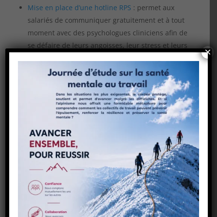
Mise en place d’une hotline RPS
: permet aux
salariés de communiquer gratuitement et à tout
moment avec des psychologues cliniciens afin de
se défaire de leurs angoisses, leur stress et leurs
×
frustrations.
Sensibilisation aux problématiques RPS :
consiste à conscientiser les responsables tels
que la direction, les managers, les équipes RH et
les représentants du personnel sur les RPS.
Élaboration d’un programme d’accompagnement
au management : les managers sont en contact
continu avec les collaborateurs. Ainsi, une
grande partie de leur bien-être repose sur eux. Il
faut donc les soutenir et les aider, surtout dans
les périodes difficiles.
En cas de crise