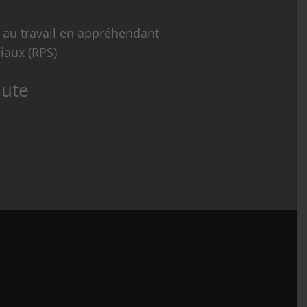
 au travail en appréhendant
iaux (RPS)
oute