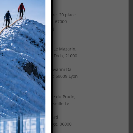
Nord Est
:
Tour Europe, 20 place
des Halles, 67000
Strasbourg
Centre Est
:
Immeuble Le Mazarin,
10 avenue Foch, 21000
Dijon
3 place Giovanni Da
Verrazzano 69009 Lyon
Sud Est
:
165 avenue du Prado,
13008 Marseille Le
Consul
37 Boulevard
Dubouchage, 06000
Nice