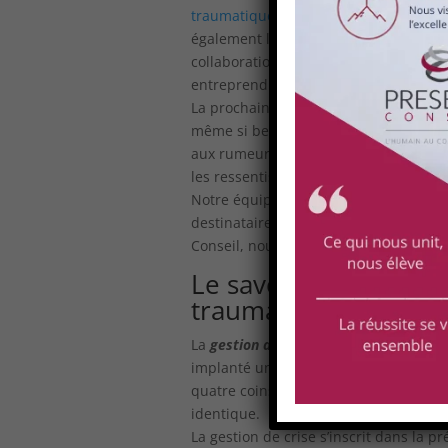
traumatique
, nous nous occupons de 
également le psychologue qui, selon le
collaboration avec cette équipe de cri
entreprendre.
La prochaine étape consiste à annonc
même si beaucoup de gens savent déjà
aux rumeurs et aux fausses informatio
les ressentis et de rendre le mal-être 
Notre équipe de spécialistes vous cons
destinataire. Rapidement, il faut mett
Conseil, nous proposons des
interven
Le savoir-faire de Pr
traumatique en entr
La
gestion des crises traumatiques
néc
implanté un peu partout en France. N
quatre coins du pays. Chaque agence i
identique.
La gestion de crise s’inscrit dans la p