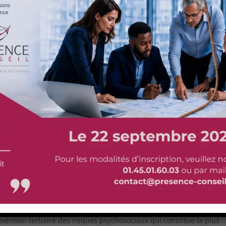
contacter et de réunir toutes ces personnes. Nous fournissons
 besoin, peut être un clinicien ou un psychologue du travail. En
se, nous évaluons la situation et organisons toutes les démarches 
er l’événement le plus vite possible. Cette phase demeure importa
 ce qui se passe. Vous évitez ainsi les éventuels débordements d
ns. Une communication officielle permet aussi de verbaliser les fai
légitime.
eille sur le meilleur moyen de rédiger et publier l’annonce selon 
re en place les soutiens nécessaires pour les salariés. Chez Présen
tions post-traumatiques
de première qualité.
ésence Conseil dans la gestion de cri
eprise
essite une grande réactivité. Pour cette raison, Présence Conseil s’
ous disposons actuellement de neuf succursales disséminées aux
ntègre les mêmes valeurs et fournit une qualité de service
révention tertiaire des risques psychosociaux qui constitue la plus