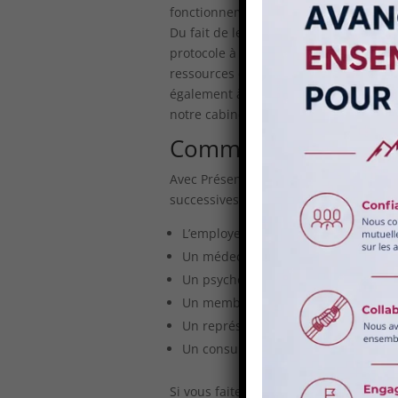
fonctionnement de la société.
Du fait de leur caractère imprévisible,
protocole à suivre. Quand l’évènement s
ressources disponibles pour entrepre
également à prévoir et organiser la ges
notre cabinet est familier avec la
prév
Comment gérer une c
Avec Présence Conseil, la
gestion de c
successives. La première consiste à ra
L’employeur ;
Un médecin du travail ;
Un psychologue ou un travailleur soc
Un membre du Comité d’hygiène, de s
Un représentant du personnel ;
Un consultant en gestion de crise t
Si vous faites appel aux services de 