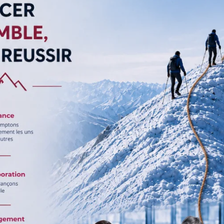
 les crises traumatiques nécessitent la définition à l’avance d’un
urvient, la réactivité est primordiale. Il importe de connaître les
ndre les bons gestes. Chez Présence Conseil, nous vous aidons
tion d’une crise bien avant que celle-ci ne se produise. En effet,
ention du stress et des risques psychosociaux
.
rise traumatique en entreprise ?
rise traumatique en entreprise
se déroule en quatre étapes
ssembler l’équipe de crise. Celle-ci comprend :
ial ;
écurité et des conditions de travail ;
raumatique en entreprise.
Présence Conseil pour vous
accompagner dans la gestion de la crise