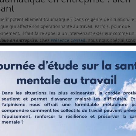
tant
ement potentiellement traumatique ? Dans ce genre de situation, le
ue qui affecte son opérationnalité au travail. Parfois, pour que
ionnement, il faut faire appel à un intervenant extérieur comme un
tique en entreprise
. Chez
Présence Conseil
, nous nous spécialisons
ées. Nous collaborons avec des spécialistes qui prennent en char
r la gestion de crise traumatique en
ts traumatiques dans un milieu professionnel. Nous pouvons citer p
urs, le décès d’un ou plusieurs membres du personnel, le suicide, 
ou autres. Il s’agit d’une situation violente non préméditée qui me
uer en cas d’événement traumatique. Constituer une équipe de cri
 soit la nature du cas. Présence Conseil, cabinet de
consultants en
prise
, vous accompagne à chaque étape de la crise. Nous vous
es obligatoires ainsi que la posture à adopter pour ne pas altérer 