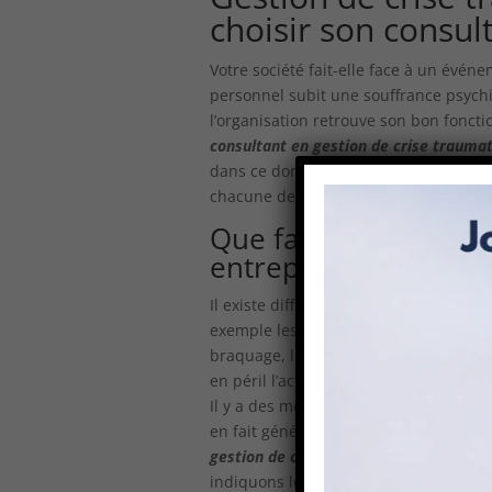
choisir son consul
Votre société fait-elle face à un évén
personnel subit une souffrance psychiq
l’organisation retrouve son bon fonct
consultant en gestion de crise trauma
dans ce domaine depuis plusieurs ann
chacune de nos interventions.
Que faut-il savoir su
entreprise ?
Il existe différents types d’événemen
exemple les accidents de travail maje
braquage, les catastrophes naturelles 
en péril l’activité de la société.
Il y a des mesures d’urgence à appliq
en fait généralement partie quelle que
gestion de crise traumatique en entre
indiquons les démarches administrativ