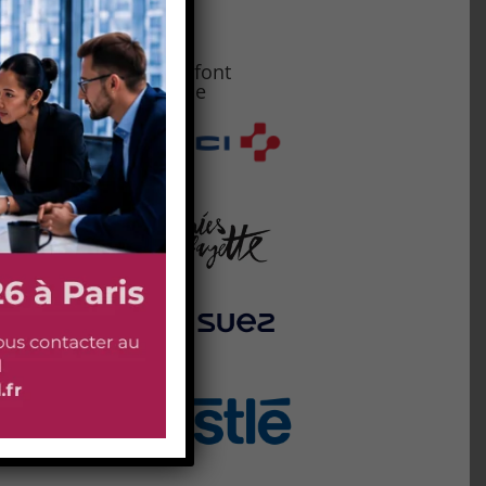
à
Ils nous font
confiance
nte
us
ts,
son
ce
se
est