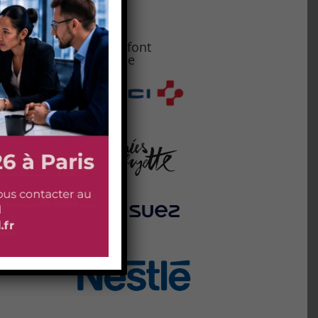
Ils nous font
confiance
nir
s
on