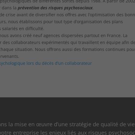
 psychologiques de différentes sortes depuis 1988. À partir de 2002
r dans la
prévention des risques psychosociaux
.
 crise avant de diversifier nos offres avec l’optimisation des bon
ours, nous établissons pour tout type d’organisation des plans
alariés en difficulté.
 nous avons créé neuf agences dispersées partout en France. La
r des collaborateurs expérimentés qui travaillent en équipe afin d
 chaque situation. Nous offrons aussi des formations continues pou
ervenants.
chologique lors du décès d’un collaborateur
 la mise en œuvre d’une stratégie de qualité de vie
votre entreprise les enjeux liés aux risques psychosoc