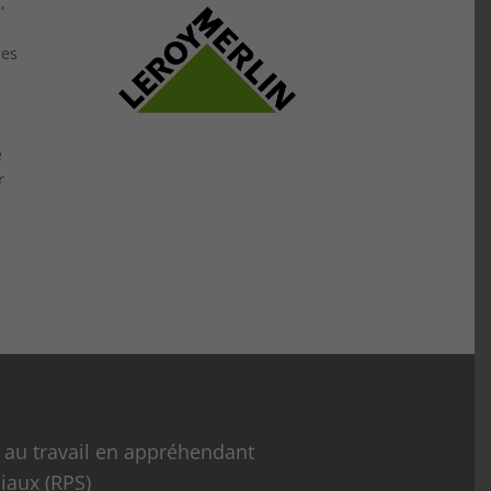
,
nes
e
r
 au travail en appréhendant
iaux (RPS)