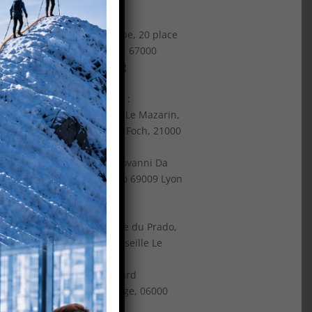
Nord Est
:
Tour Europe, 20 place
e
des Halles, 67000
Strasbourg
Centre Est
:
Immeuble Le Mazarin,
10 avenue Foch, 21000
Dijon
3 place Giovanni Da
Verrazzano 69009 Lyon
Sud Est
:
165 avenue du Prado,
13008 Marseille Le
t
Consul
37 Boulevard
Dubouchage, 06000
Nice