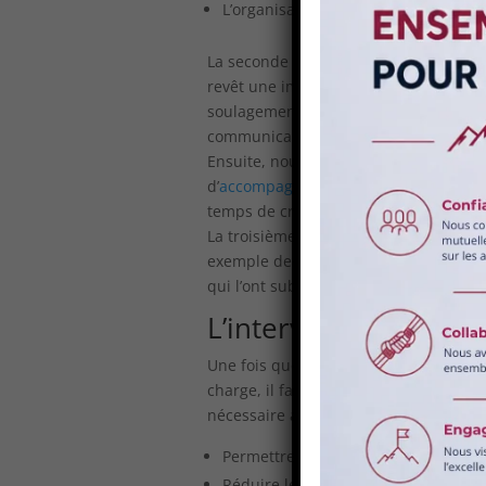
L’organisation et la planification des
La seconde phase de la
gestion de cri
revêt une importance capitale, car elle
soulagement à ses destinataires. Nou
communications : les employés, les m
Ensuite, nous décidons quand, par que
d’
accompagnement des salariés en sou
temps de crise. Nous maîtrisons toutes 
La troisième étape consiste à planifier
exemple de permettre aux intéressés 
qui l’ont subi. Il peut s’agir d’une let
L’intervention post-
Une fois que l’événement traumatique
charge, il faut en gérer les répercus
nécessaire auprès des témoins et des v
Permettre une reprise aisée des acti
Réduire les conséquences émotionne