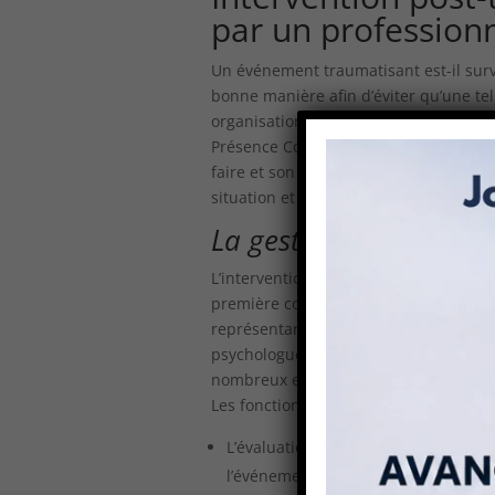
par un profession
Un événement traumatisant est-il surve
bonne manière afin d’éviter qu’une tell
organisations font souvent appel à de
Présence Conseil, cabinet de
consulta
faire et son expérience à votre servi
situation et guider les salariés vers 
La gestion de crise
L’intervention de Présence Conseil da
première consiste à réunir une équip
représentants du corps patronal et sala
psychologue. Nous fournissons nous m
nombreux experts parmi notre person
Les fonctions de l’équipe de crise se d
L’évaluation de la situation : collec
l’événement ;