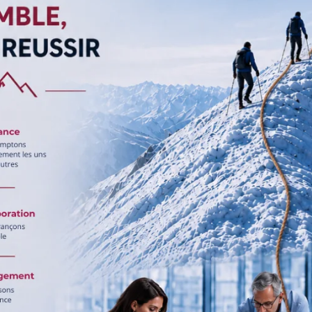
 actions à réaliser.
se
se traduit par l’annonce de l’événement traumatique. Cette étap
 limite la circulation de fausses informations et vise à apporter du
s commençons par identifier les personnes à qui adresser les
édias, les proches des individus concernés par l’événement…
l moyen et par qui publier l’annonce. En notre qualité de cabinet
ffrance au travail
, nous sommes habitués à la communication en
les subtilités de ce sujet.
 les soutiens nécessaires à ceux qui en ont besoin. Il s’agit par
de laisser une trace en mémoire de l’événement ou des personnes
tre, une collecte, un message, un dessin ou des fleurs.
traumatique
 est passé et que ses retombées immédiates ont été prises en
sions psychologiques. Une
intervention post-traumatique
est souven
ictimes. Elle a pour objectif de :
vités ;
lles ;