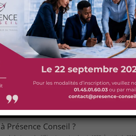
ail motivant.
lisée à l’endroit des dirigeants, des salariés et de l’entreprise en
avons établi au fil du temps des techniques éprouvées pour préve
. Nous procédons à des débriefings collectifs et à des déchocages.
ments individuels pour ceux qui ont été plus marqués par le
ces supplémentaires à plus long terme. Par exemple, nous
metton
es dispositifs s’adaptent à toute stratégie de gestion et de préventi
 de soutien psychologique d’urgence en entreprise
avec nos
raumatologie et en victimologie. Nous fournissons diverses autres
at social favorable au sein des organisations à la suite d’un
 à Présence Conseil ?