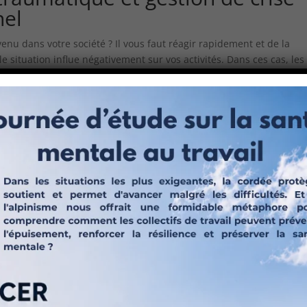
nel
nu dans votre société ? Il vous faut réagir rapidement et de la
e situation influe négativement sur vos activités. Dans ces cas, les
s spécialistes en
interventions post-traumatiques et gestion de cris
nts en gestion de crise traumatique en entreprise
met son savoir-
ce. Nous vous aidons à chaque étape pour gérer les retombées de la
un fonctionnement normal.
ns la
gestion de crise traumatique
se résume en trois phases. La
e d’urgence. Cette dernière se compose généralement de
rial, d’un médecin du travail, d’un travailleur social et d’un
ême le psychologue et autres spécialistes, car on compte de
nel.
ivisent en deux catégories :
ter et contrôler les informations, déterminer qui sont impliqués dan