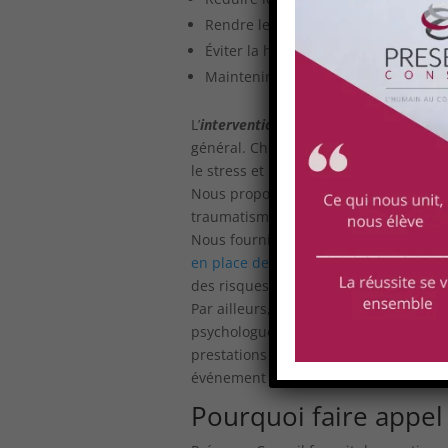
Rendre le personnel opérationnel ;
Éviter la hausse de l’absentéisme ;
Maintenir un environnement de trav
L’
intervention post-traumatique
est réa
général. Chez Présence Conseil, nous 
le stress et les risques psychosociaux
Nous proposons aussi des accompagne
traumatisme.
Nous fournissons également des servi
en place des hotlines RPS
, bien que c
des risques psychosociaux.
Par ailleurs, nous créons des
cellules
psychologues et nos spécialistes en t
prestations visant à entretenir un clim
événement traumatisant.
Pourquoi faire appel